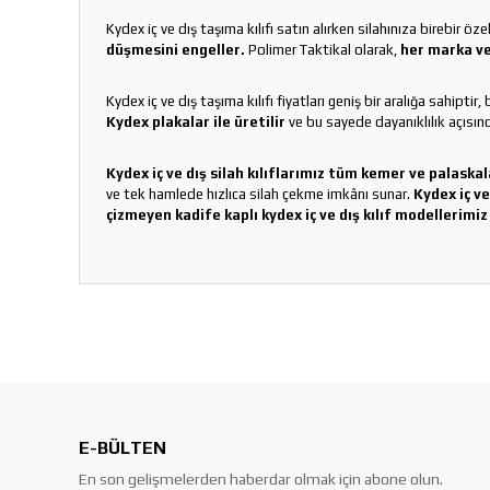
Kydex iç ve dış taşıma kılıfı satın alırken silahınıza birebir öz
düşmesini engeller.
Polimer Taktikal olarak,
her marka ve
Kydex iç ve dış taşıma kılıfı fiyatları geniş bir aralığa sahipti
Kydex plakalar ile üretilir
ve bu sayede dayanıklılık açısında
Kydex iç ve dış silah kılıflarımız tüm kemer ve palaska
ve tek hamlede hızlıca silah çekme imkânı sunar.
Kydex iç ve
çizmeyen kadife kaplı kydex iç ve dış kılıf modellerimi
E-BÜLTEN
En son gelişmelerden haberdar olmak için abone olun.