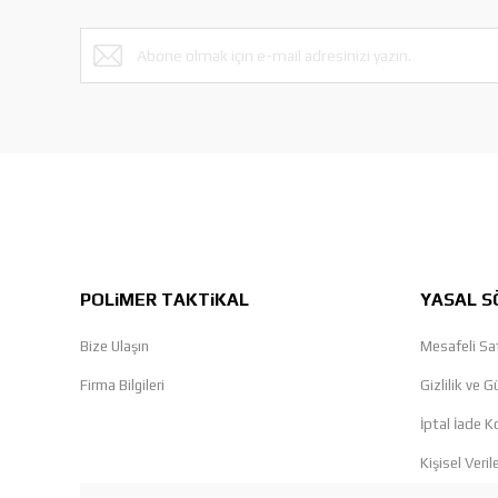
POLiMER TAKTiKAL
YASAL S
Bize Ulaşın
Mesafeli Sa
Firma Bilgileri
Gizlilik ve G
İptal İade Ko
Kişisel Veril