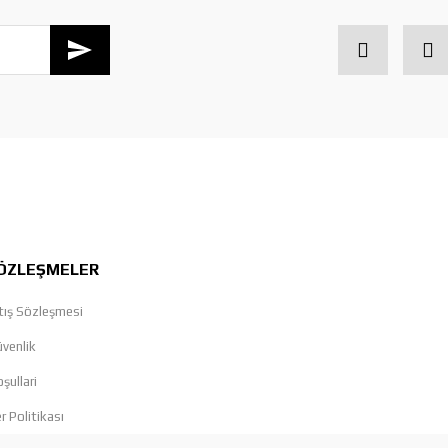
ÖZLEŞMELER
tış Sözleşmesi
üvenlik
şullari
er Politikası