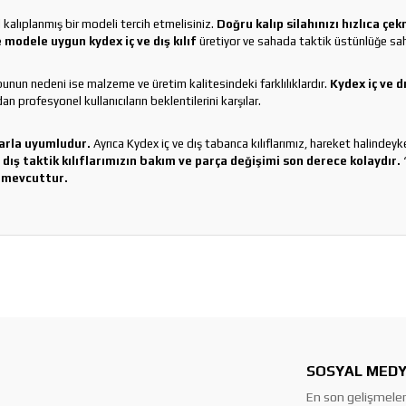
el kalıplanmış bir modeli tercih etmelisiniz.
Doğru kalıp silahınızı hızlıca çe
 modele uygun kydex iç ve dış kılıf
üretiyor ve sahada taktik üstünlüğe sah
r, bunun nedeni ise malzeme ve üretim kalitesindeki farklılıklardır.
Kydex iç ve d
n profesyonel kullanıcıların beklentilerini karşılar.
larla uyumludur.
Ayrıca Kydex iç ve dış tabanca kılıflarımız, hareket halindey
 dış taktik kılıflarımızın bakım ve parça değişimi son derece kolaydır.
“
z mevcuttur.
SOSYAL MEDY
En son gelişmeler