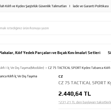
lah Kılıfı ve Kydex Şarjörlük Güvenlik Talimatları
İade ve Garanti Politikası
lakalar, Kılıf Yedek Parçaları ve Bıçak Kını İmalat Setleri
S
ılıfı | İç Ve Dış Taşıma(Modüler)
CZ 75 TACTICAL SPORT Kydex Tabanca Kılıfı 
CZ
CZ 75 TACTICAL SPORT Kyd
2.440,64 TL
*231,21 TL den başlayan taksitlerl