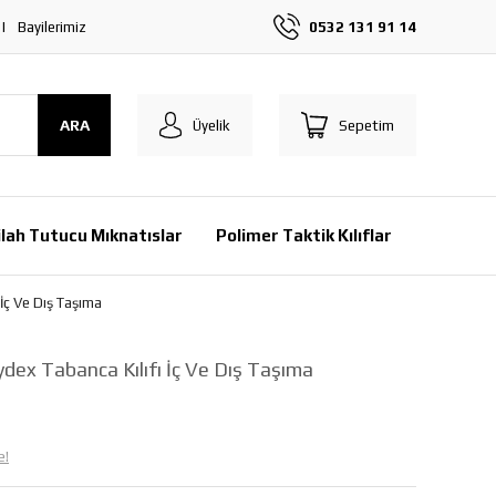
Bayilerimiz
0532 131 91 14
ARA
Üyelik
Sepetim
ilah Tutucu Mıknatıslar
Polimer Taktik Kılıflar
İç Ve Dış Taşıma
ex Tabanca Kılıfı İç Ve Dış Taşıma
e!