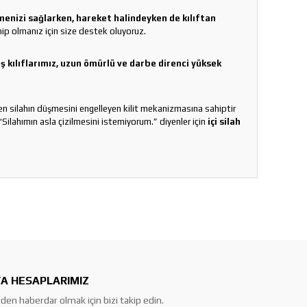
kmenizi sağlarken, hareket halindeyken de kılıftan
ip olmanız için size destek oluyoruz.
ış kılıflarımız, uzun ömürlü ve darbe direnci yüksek
ken silahın düşmesini engelleyen kilit mekanizmasına sahiptir
Silahımın asla çizilmesini istemiyorum.” diyenler için
içi silah
A HESAPLARIMIZ
den haberdar olmak için bizi takip edin.