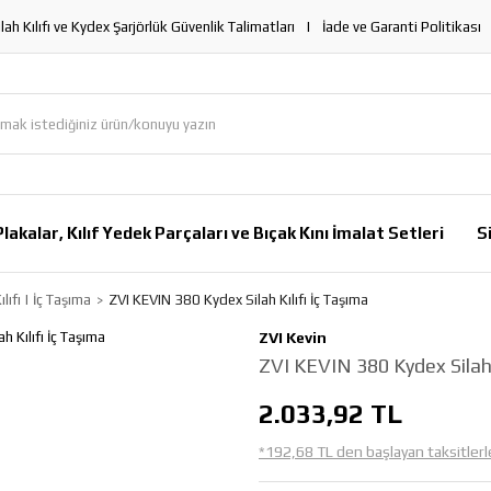
lah Kılıfı ve Kydex Şarjörlük Güvenlik Talimatları
İade ve Garanti Politikası
lakalar, Kılıf Yedek Parçaları ve Bıçak Kını İmalat Setleri
S
lıfı | İç Taşıma
ZVI KEVIN 380 Kydex Silah Kılıfı İç Taşıma
ZVI Kevin
ZVI KEVIN 380 Kydex Silah 
2.033,92 TL
*192,68 TL den başlayan taksitlerl