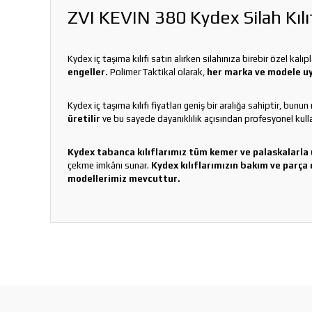
ZVI KEVIN 380 Kydex Silah Kılı
Kydex iç taşıma kılıfı satın alırken silahınıza birebir özel kalı
engeller.
Polimer Taktikal olarak,
her marka ve modele uyg
Kydex iç taşıma kılıfı fiyatları geniş bir aralığa sahiptir, bunu
üretilir
ve bu sayede dayanıklılık açısından profesyonel kullanı
Kydex tabanca kılıflarımız tüm kemer ve palaskalarla
çekme imkânı sunar.
Kydex kılıflarımızın bakım ve parça 
modellerimiz mevcuttur.