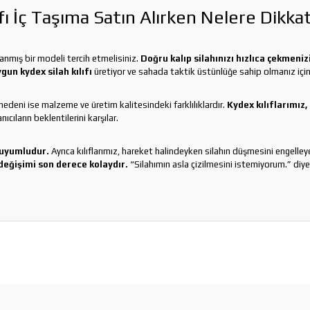
fı İç Taşıma Satın Alırken Nelere Dikka
planmış bir modeli tercih etmelisiniz.
Doğru kalıp silahınızı hızlıca çekmeni
un kydex silah kılıfı
üretiyor ve sahada taktik üstünlüğe sahip olmanız içi
n nedeni ise malzeme ve üretim kalitesindeki farklılıklardır.
Kydex kılıflarımız
cıların beklentilerini karşılar.
 uyumludur.
Ayrıca kılıflarımız, hareket halindeyken silahın düşmesini engelle
değişimi son derece kolaydır.
“Silahımın asla çizilmesini istemiyorum.” diye