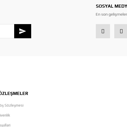
SOSYAL MEDY
En son gelişmeler
ÖZLEŞMELER
tış Sözleşmesi
üvenlik
şullari