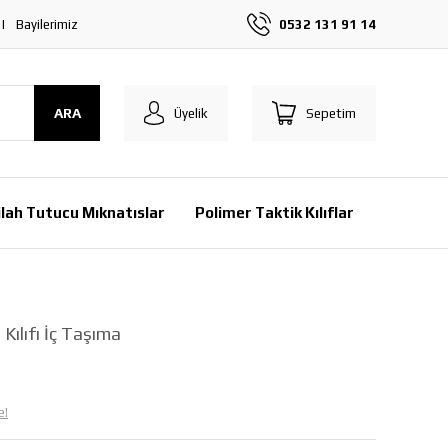
Bayilerimiz
0532 131 91 14
ARA
Üyelik
Sepetim
ilah Tutucu Mıknatıslar
Polimer Taktik Kılıflar
Kılıfı İç Taşıma
e!