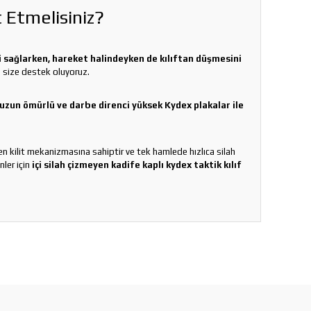
t Etmelisiniz?
zi sağlarken, hareket halindeyken de kılıftan düşmesini
n size destek oluyoruz.
, uzun ömürlü ve darbe direnci yüksek Kydex plakalar ile
yen kilit mekanizmasına sahiptir ve tek hamlede hızlıca silah
nler için
içi silah çizmeyen kadife kaplı kydex taktik kılıf