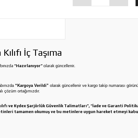
Kılıfı İç Taşıma
abınızda
“Hazırlanıyor”
olarak güncellenir.
sabınızda
“Kargoya Verildi”
olarak güncellenir ve kargo takip numarası görünür
ı çözüm ortağımızdır.
fı ve Kydex Şarjörlük Güvenlik Talimatları”, “İade ve Garanti Politikas
metinleri tamamen okumuş ve bu metinlere uygun hareket etmeyi kabul